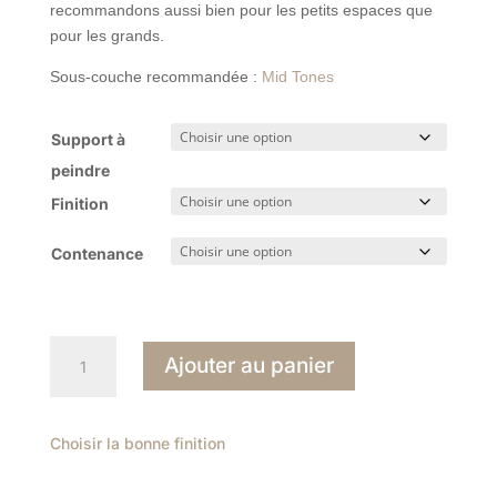
recommandons aussi bien pour les petits espaces que
pour les grands.
Sous-couche recommandée :
Mid Tones
Support à
peindre
Finition
Contenance
quantité
Ajouter au panier
de
Pink
Cup
Choisir la bonne finition
9801