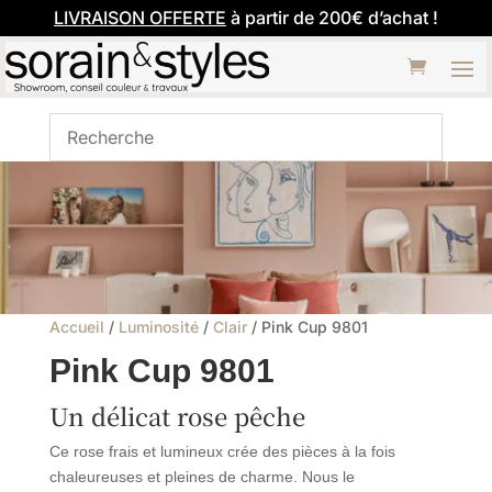
LIVRAISON OFFERTE
à partir de 200€ d’achat !
Accueil
/
Luminosité
/
Clair
/ Pink Cup 9801
Pink Cup 9801
Un délicat rose pêche
Ce rose frais et lumineux crée des pièces à la fois
chaleureuses et pleines de charme. Nous le