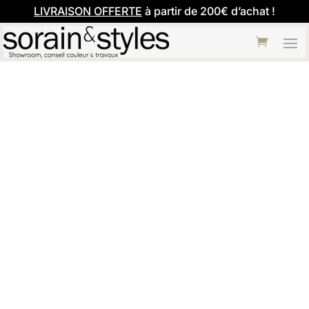
LIVRAISON OFFERTE
à partir de 200€ d’achat !
Carte Blanche
– Farrow &
Ball x