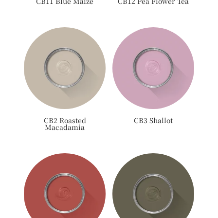
CB11 Blue Maize
CB12 Pea Flower Tea
CB2 Roasted
CB3 Shallot
Macadamia