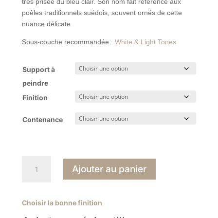
très prisée du bleu clair. Son nom fait référence aux
poêles traditionnels suédois, souvent ornés de cette
nuance délicate.
Sous-couche recommandée :
White & Light Tones
Support à
peindre
Finition
Contenance
quantité
Ajouter au panier
de
Kakelugn
317
Choisir la bonne finition