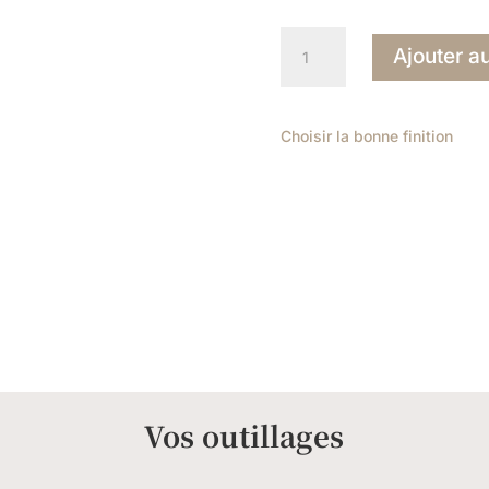
quantité
Ajouter a
de
Folly
Pink
Choisir la bonne finition
G14
Vos outillages