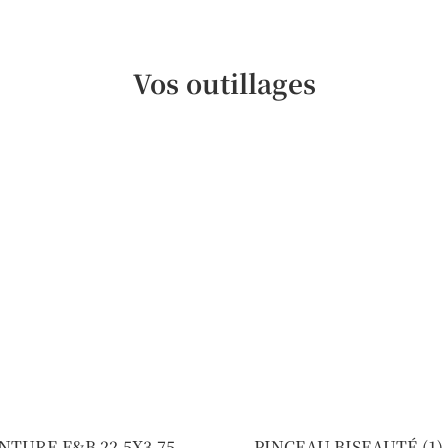
Vos outillages
TURE F&B 22.5X3.75
PINCEAU BISEAUTÉ (1)