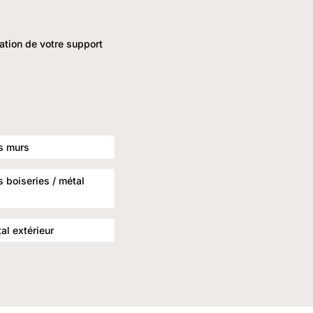
ration de votre support
s murs
 boiseries / métal
l extérieur