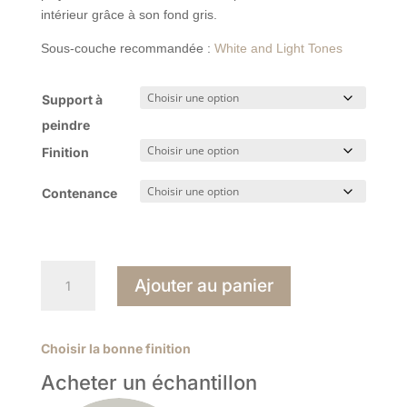
intérieur grâce à son fond gris.
Sous-couche recommandée :
White and Light Tones
Support à
peindre
Finition
Contenance
quantité
Ajouter au panier
de
Cornforth
White
Choisir la bonne finition
228
Acheter un échantillon