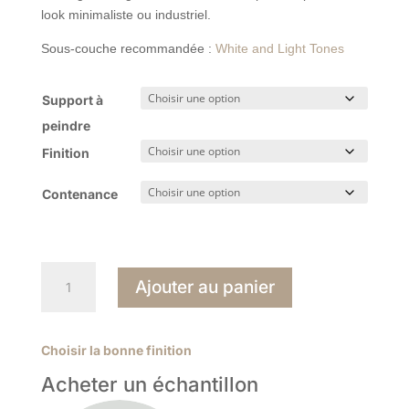
look minimaliste ou industriel.
Sous-couche recommandée :
White and Light Tones
Support à
peindre
Finition
Contenance
quantité
Ajouter au panier
de
Blackened
2011
Choisir la bonne finition
Acheter un échantillon